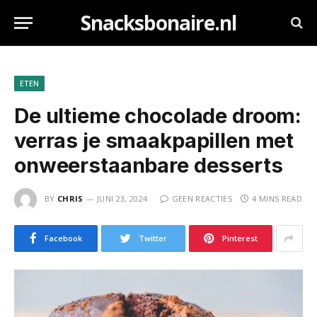
Snacksbonaire.nl
ETEN
De ultieme chocolade droom:
verras je smaakpapillen met
onweerstaanbare desserts
BY
CHRIS
JUNI 23, 2024
GEEN REACTIES
4 MINS READ
Facebook
Twitter
Pinterest